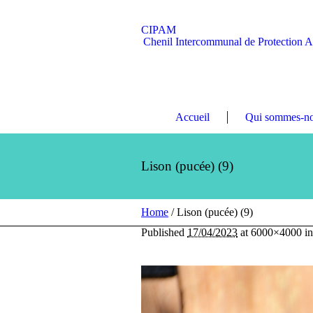
CIPAM
Chenil Intercommunal de Protection 
Accueil
Qui sommes-no
Lison (pucée) (9)
Home
/
Lison (pucée) (9)
Published
17/04/2023
at 6000×4000 i