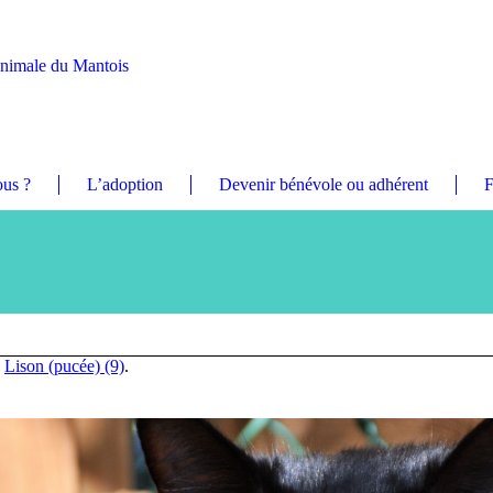
Animale du Mantois
us ?
L’adoption
Devenir bénévole ou adhérent
F
n
Lison (pucée) (9)
.