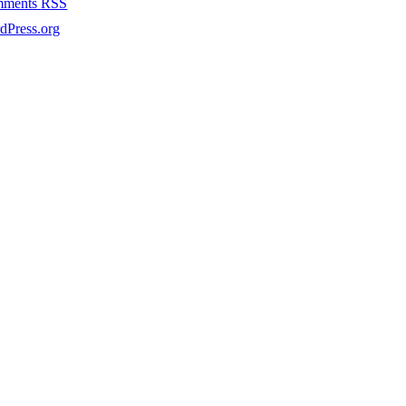
mments
RSS
dPress.org