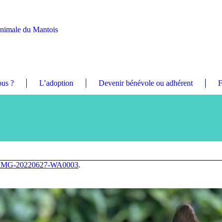
Animale du Mantois
us ?
L’adoption
Devenir bénévole ou adhérent
F
IMG-20220627-WA0003
.