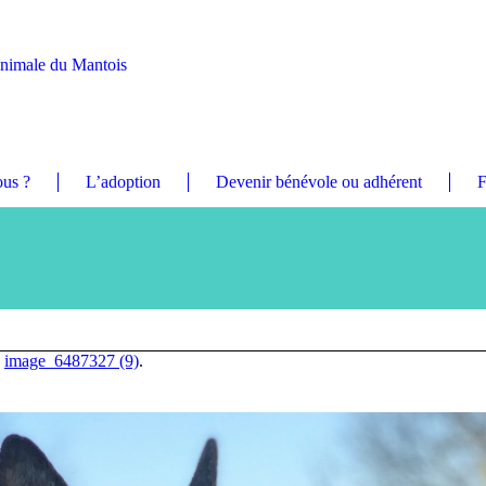
Animale du Mantois
us ?
L’adoption
Devenir bénévole ou adhérent
F
n
image_6487327 (9)
.