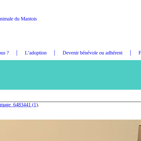
Animale du Mantois
us ?
L’adoption
Devenir bénévole ou adhérent
F
image_6483441 (1)
.