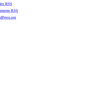
ries
RSS
mments
RSS
dPress.org