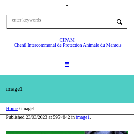
CIPAM
Chenil Intercommunal de Protection Animale du Mantois
image1
Home
/
image1
Published
23/03/2023
at 595×842 in
image1
.