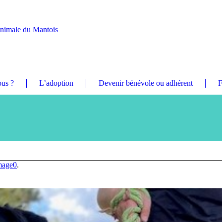
Animale du Mantois
us ?
L’adoption
Devenir bénévole ou adhérent
F
mage0
.