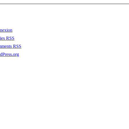
nexion
ries
RSS
mments
RSS
dPress.org