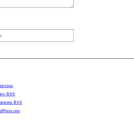
nexion
ries
RSS
mments
RSS
dPress.org