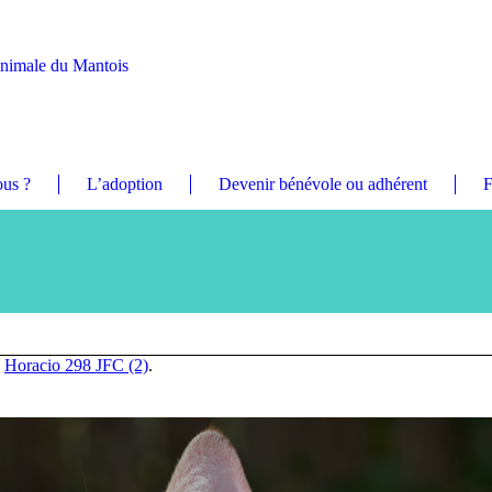
Animale du Mantois
us ?
L’adoption
Devenir bénévole ou adhérent
F
n
Horacio 298 JFC (2)
.