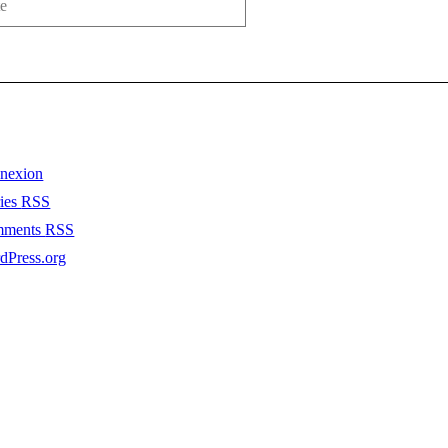
nexion
ries
RSS
mments
RSS
dPress.org