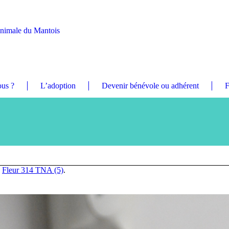
Animale du Mantois
us ?
L’adoption
Devenir bénévole ou adhérent
F
n
Fleur 314 TNA (5)
.