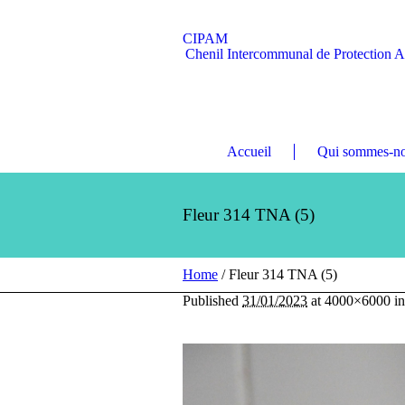
CIPAM
Chenil Intercommunal de Protection 
Accueil
Qui sommes-no
Fleur 314 TNA (5)
Home
/
Fleur 314 TNA (5)
Published
31/01/2023
at 4000×6000 i