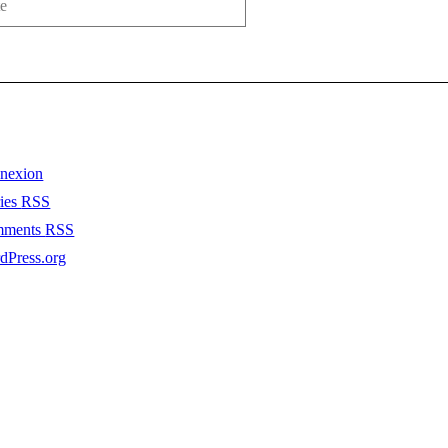
nexion
ries
RSS
mments
RSS
dPress.org