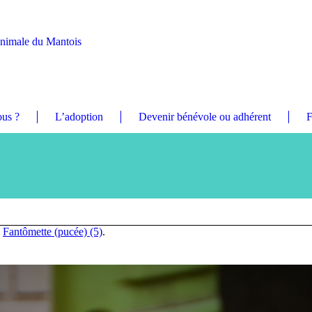
Animale du Mantois
us ?
L’adoption
Devenir bénévole ou adhérent
F
n
Fantômette (pucée) (5)
.