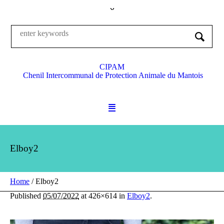
CIPAM
Chenil Intercommunal de Protection Animale du Mantois
Elboy2
Home
/
Elboy2
Published
05/07/2022
at 426×614 in
Elboy2
.