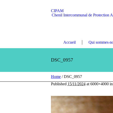
CIPAM
Chenil Intercommunal de Protection 
Accueil
Qui sommes-no
DSC_0957
Home
/
DSC_0957
Published
15/11/2024
at 6000×4000 i