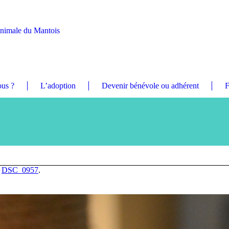
Animale du Mantois
us ?
L’adoption
Devenir bénévole ou adhérent
F
n
DSC_0957
.