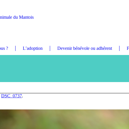
Animale du Mantois
us ?
L’adoption
Devenir bénévole ou adhérent
F
n
DSC_0737
.