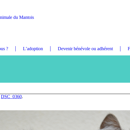
Animale du Mantois
us ?
L’adoption
Devenir bénévole ou adhérent
F
n
DSC_0360
.