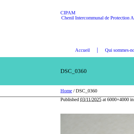
CIPAM
Chenil Intercommunal de Protection 
Accueil
Qui sommes-no
DSC_0360
Home
/
DSC_0360
Published
03/11/2025
at 6000×4000 i