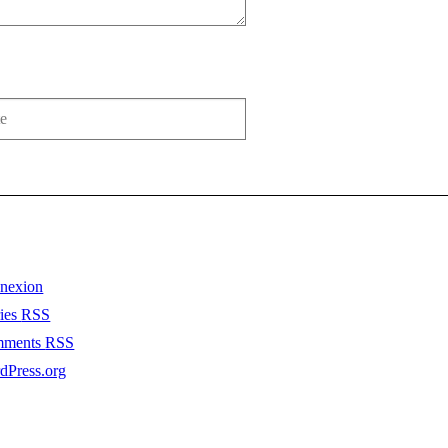
nexion
ries
RSS
mments
RSS
dPress.org