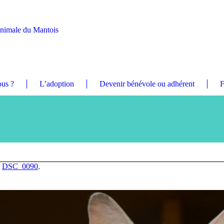
Animale du Mantois
us ?
L’adoption
Devenir bénévole ou adhérent
F
n
DSC_0090
.