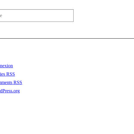
nexion
ries
RSS
mments
RSS
dPress.org