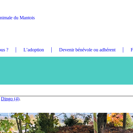
Animale du Mantois
us ?
L’adoption
Devenir bénévole ou adhérent
F
n
Dingo (4)
.