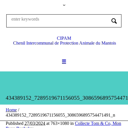
CIPAM
Chenil Intercommunal de Protection Animale du Mantois
434389152_7289519671156055_308659689575447
Home
/
434389152_7289519671156055_3086596895754471491_n
Published
27/03/2024
at 763×1080 in
Collecte Tom & Co, Mon