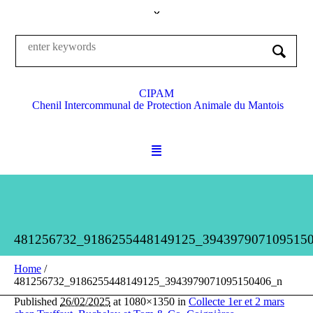
CIPAM
Chenil Intercommunal de Protection Animale du Mantois
481256732_9186255448149125_394397907109515
Home
/
481256732_9186255448149125_3943979071095150406_n
Published
26/02/2025
at 1080×1350 in
Collecte 1er et 2 mars