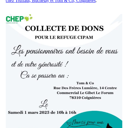
chez Truffaut, Buchelay et Tom & Co, Coignières
.