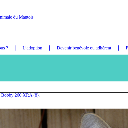
Animale du Mantois
us ?
L’adoption
Devenir bénévole ou adhérent
F
n
Bobby 260 XRA (8)
.