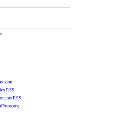
nexion
ries
RSS
mments
RSS
dPress.org