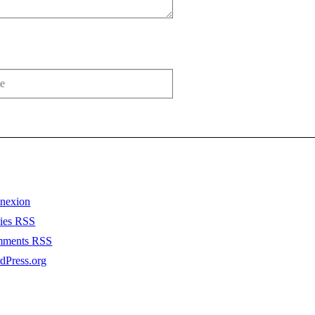
nexion
ries
RSS
mments
RSS
dPress.org