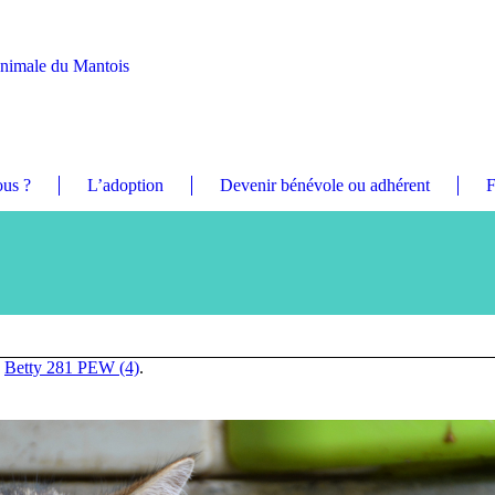
Animale du Mantois
us ?
L’adoption
Devenir bénévole ou adhérent
F
n
Betty 281 PEW (4)
.