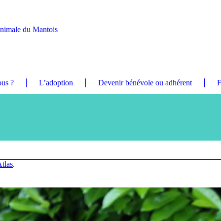
Animale du Mantois
us ?
L’adoption
Devenir bénévole ou adhérent
F
tlas
.