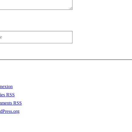
nexion
ries
RSS
mments
RSS
dPress.org