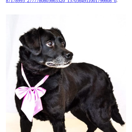
87178995_2777780805663320_1570364911001796608_o
.