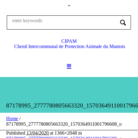
CIPAM
Chenil Intercommunal de Protection Animale du Mantois
87178995_2777780805663320_1570364911001796
Home
/
87178995_2777780805663320_1570364911001796608_o
Published
13/04/2020
at 1366×2048 in