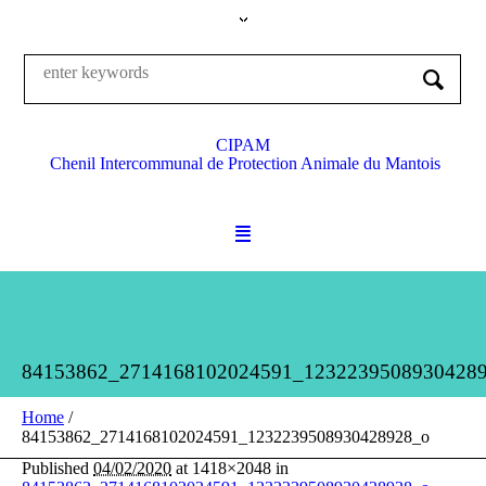
CIPAM
Chenil Intercommunal de Protection Animale du Mantois
84153862_2714168102024591_1232239508930428
Home
/
84153862_2714168102024591_1232239508930428928_o
Published
04/02/2020
at 1418×2048 in