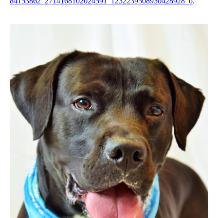
84153862_2714168102024591_1232239508930428928_o
.