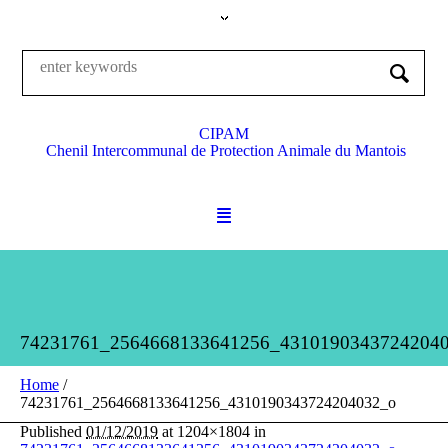
CIPAM
Chenil Intercommunal de Protection Animale du Mantois
74231761_2564668133641256_4310190343724204
Home
/
74231761_2564668133641256_4310190343724204032_o
Published
01/12/2019
at 1204×1804 in