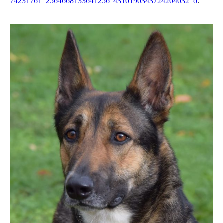
74231761_2564668133641256_4310190343724204032_o
.