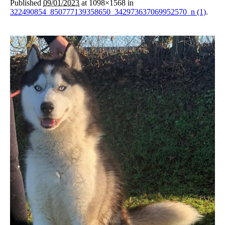
Published
09/01/2023
at 1098×1568 in
322490854_850777139358650_342973637069952570_n (1)
.