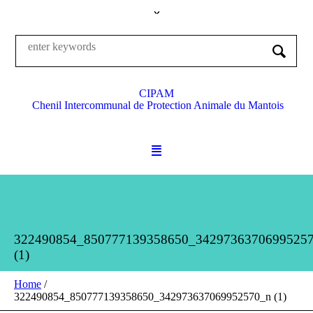
CIPAM
Chenil Intercommunal de Protection Animale du Mantois
322490854_850777139358650_3429736370699525
(1)
Home
/
322490854_850777139358650_342973637069952570_n (1)