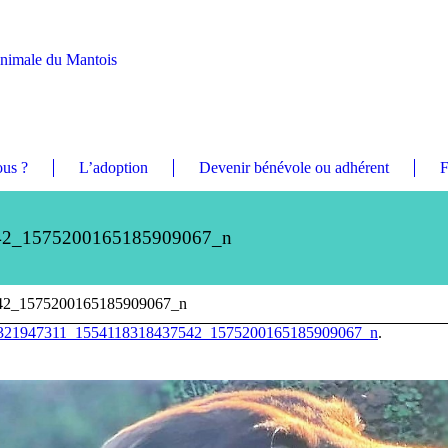
Animale du Mantois
us ?
L’adoption
Devenir bénévole ou adhérent
F
42_1575200165185909067_n
42_1575200165185909067_n
321947311_1554118318437542_1575200165185909067_n
.