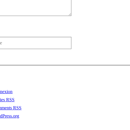
nexion
ries
RSS
mments
RSS
dPress.org