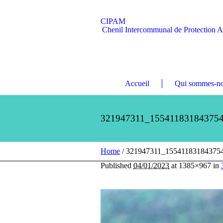
CIPAM
Chenil Intercommunal de Protection 
Accueil
Qui sommes-no
321947311_15541183184375
Home
/
321947311_15541183184375
Published
04/01/2023
at 1385×967 in