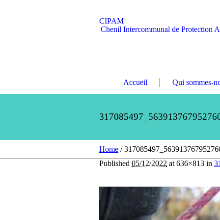
CIPAM
Chenil Intercommunal de Protection 
Accueil
Qui sommes-no
317085497_56391376795276
Home
/
317085497_56391376795276
Published
05/12/2022
at 636×813 in
3