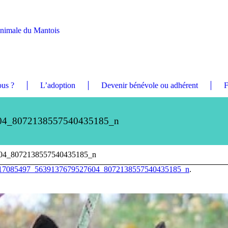
Animale du Mantois
us ?
L’adoption
Devenir bénévole ou adhérent
F
04_8072138557540435185_n
04_8072138557540435185_n
17085497_5639137679527604_8072138557540435185_n
.