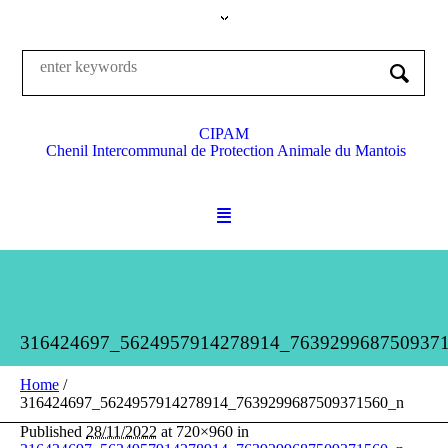
CIPAM
Chenil Intercommunal de Protection Animale du Mantois
316424697_5624957914278914_763929968750937
Home
/
316424697_5624957914278914_7639299687509371560_n
Published
28/11/2022
at 720×960 in