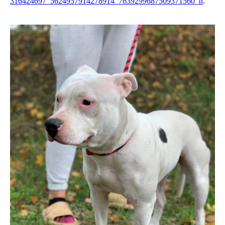
316424697_5624957914278914_7639299687509371560_n
.