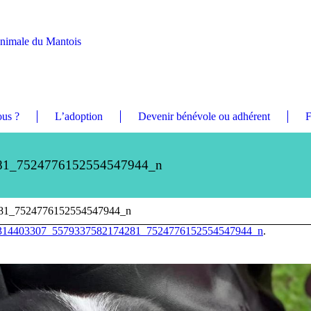
Animale du Mantois
us ?
L’adoption
Devenir bénévole ou adhérent
F
81_7524776152554547944_n
81_7524776152554547944_n
314403307_5579337582174281_7524776152554547944_n
.