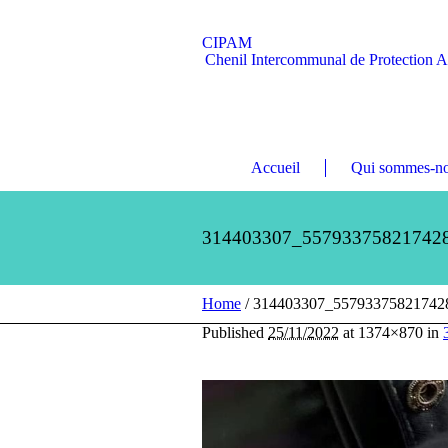
CIPAM
Chenil Intercommunal de Protection 
Accueil
Qui sommes-no
314403307_55793375821742
Home
/
314403307_55793375821742
Published
25/11/2022
at 1374×870 in