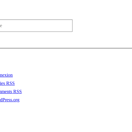
nexion
ries
RSS
mments
RSS
dPress.org