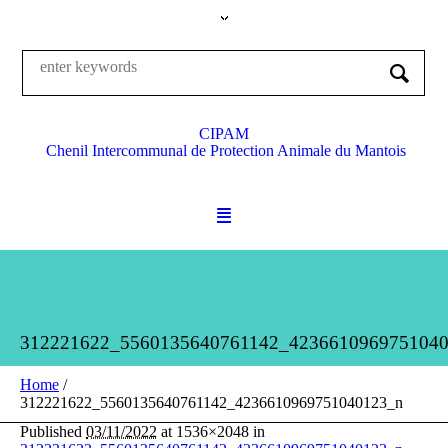
CIPAM
Chenil Intercommunal de Protection Animale du Mantois
312221622_5560135640761142_423661096975104
Home
/
312221622_5560135640761142_4236610969751040123_n
Published
03/11/2022
at 1536×2048 in