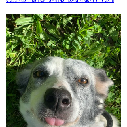
312221622_5560135640761142_4236610969751040123_n
.