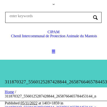
CIPAM
Chenil Intercommunal de Protection Animale du Mantois
311870327_5560125287428844_265876646578445
Home
/
311870327_5560125287428844_2658766465784453144_n
Published
05/11/2022
at 1403×1859 in