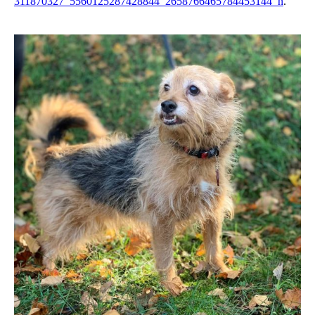
311870327_5560125287428844_2658766465784453144_n
.