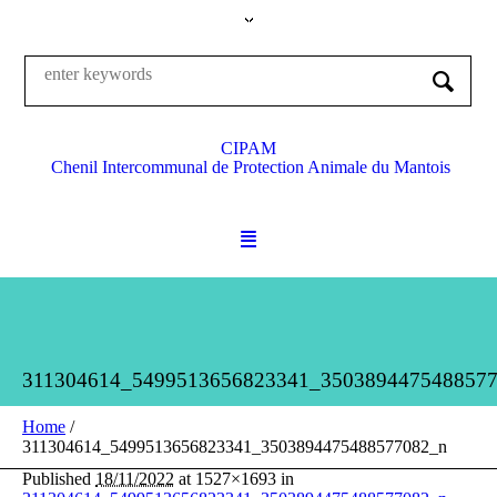
CIPAM
Chenil Intercommunal de Protection Animale du Mantois
311304614_5499513656823341_350389447548857
Home
/
311304614_5499513656823341_3503894475488577082_n
Published
18/11/2022
at 1527×1693 in