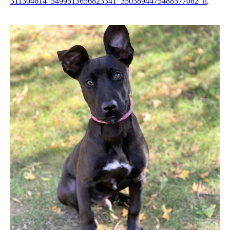
311304614_5499513656823341_3503894475488577082_n
.