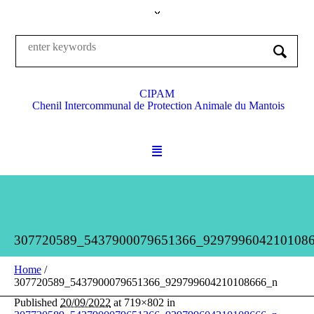
CIPAM
Chenil Intercommunal de Protection Animale du Mantois
307720589_5437900079651366_929799604210108
Home
/
307720589_5437900079651366_929799604210108666_n
Published
20/09/2022
at 719×802 in