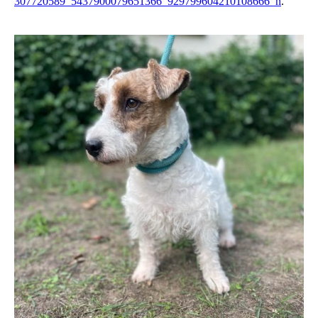
307720589_5437900079651366_929799604210108666_n
.