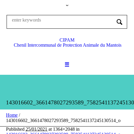
CIPAM
Chenil Intercommunal de Protection Animale du Mantois
143016602_3661478027293589_758254113724513
Home
/
143016602_3661478027293589_7582541137245130514_o
Published
25/01/2021
at 1364×2048 in