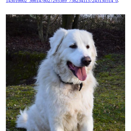
143016602_3661478027293589_7582541137245130514_o
.