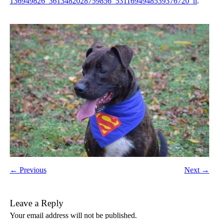
136949826_3613482028759856_5311694948539376720_n
.
← Previous
Next →
Leave a Reply
Your email address will not be published.