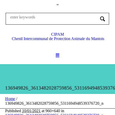
CIPAM
Chenil Intercommunal de Protection Animale du Mantois
136949826_3613482028759856_531169494853937
Home
/
136949826_3613482028759856_5311694948539376720_n
Published
10/01/2021
at 960×640 in