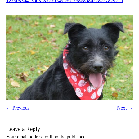
127908304_3503585239749536_738685862282278292_n
.
← Previous
Next →
Leave a Reply
Your email address will not be published.