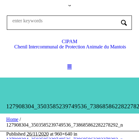
CIPAM
Chenil Intercommunal de Protection Animale du Mantois
127908304_3503585239749536_738685862282278
Home
/
127908304_3503585239749536_738685862282278292_n
Published
26/11/2020
at 960×640 in