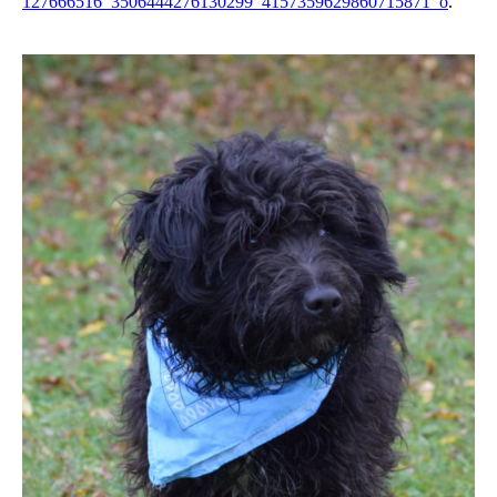
127666516_3506444276130299_4157359629860715871_o
.