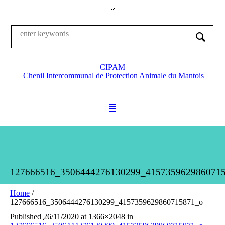
CIPAM
Chenil Intercommunal de Protection Animale du Mantois
127666516_3506444276130299_415735962986071
Home
/
127666516_3506444276130299_4157359629860715871_o
Published
26/11/2020
at 1366×2048 in