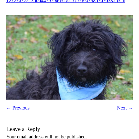
127276722_3506447979463262_6195907985767038553_n
.
← Previous
Next →
Leave a Reply
Your email address will not be published.