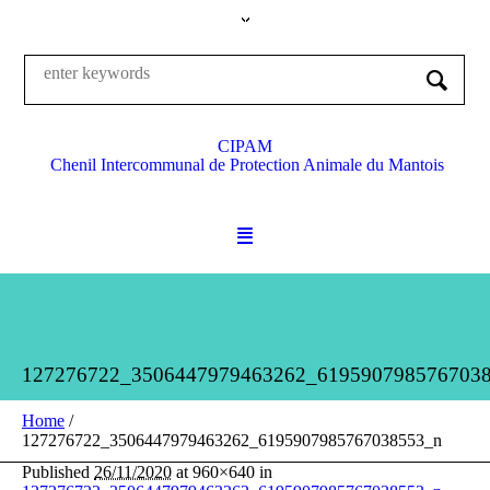
CIPAM
Chenil Intercommunal de Protection Animale du Mantois
127276722_3506447979463262_619590798576703
Home
/
127276722_3506447979463262_6195907985767038553_n
Published
26/11/2020
at 960×640 in