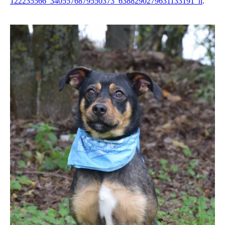
122235566_3405576879550373_6388290279631133191_n
.