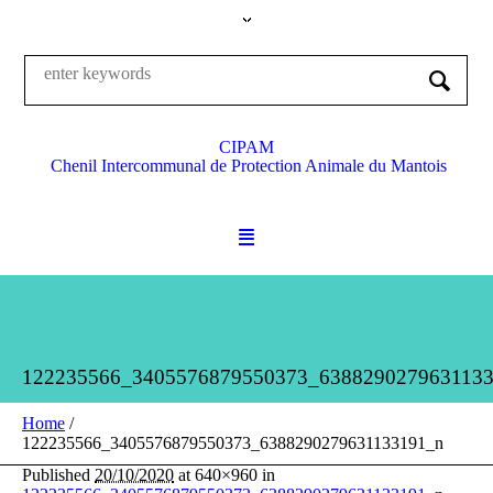
CIPAM
Chenil Intercommunal de Protection Animale du Mantois
122235566_3405576879550373_638829027963113
Home
/
122235566_3405576879550373_6388290279631133191_n
Published
20/10/2020
at 640×960 in