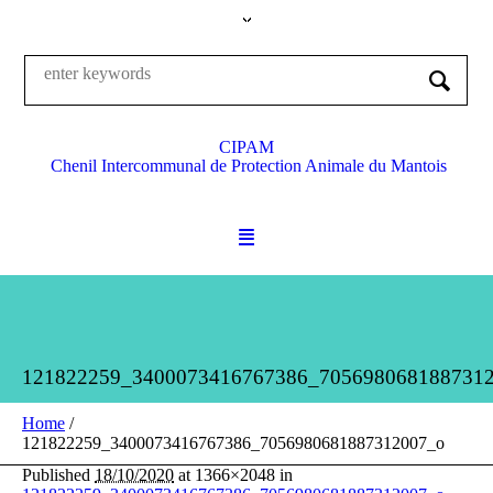
CIPAM
Chenil Intercommunal de Protection Animale du Mantois
121822259_3400073416767386_705698068188731
Home
/
121822259_3400073416767386_7056980681887312007_o
Published
18/10/2020
at 1366×2048 in