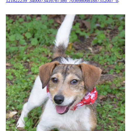
121822259_3400073416767386_7056980681887312007_o
.