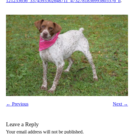
121233636_3374593502648711_4732781836995805576_n
.
← Previous
Next →
Leave a Reply
Your email address will not be published.