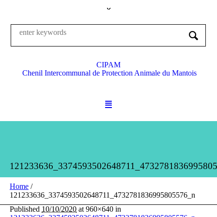
CIPAM
Chenil Intercommunal de Protection Animale du Mantois
121233636_3374593502648711_473278183699580
Home
/
121233636_3374593502648711_4732781836995805576_n
Published
10/10/2020
at 960×640 in