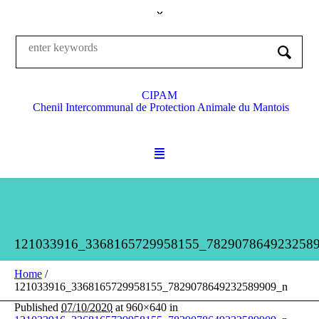
CIPAM
Chenil Intercommunal de Protection Animale du Mantois
121033916_3368165729958155_782907864923258
Home
/
121033916_3368165729958155_7829078649232589909_n
Published
07/10/2020
at 960×640 in