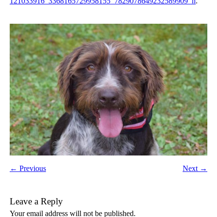
121033916_3368165729958155_7829078649232589909_n
.
← Previous
Next →
Leave a Reply
Your email address will not be published.