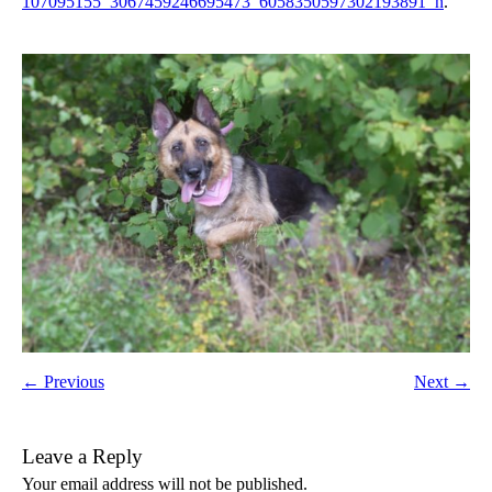
107095155_3067459246695473_6058350597302193891_n
.
← Previous
Next →
Leave a Reply
Your email address will not be published.