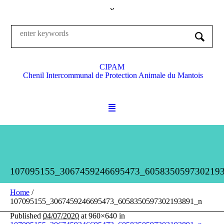
CIPAM
Chenil Intercommunal de Protection Animale du Mantois
107095155_3067459246695473_605835059730219
Home
/
107095155_3067459246695473_6058350597302193891_n
Published
04/07/2020
at 960×640 in