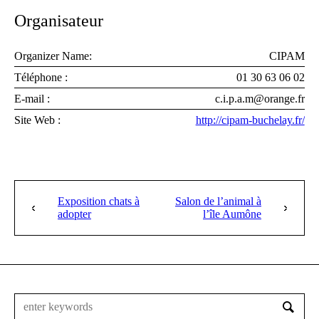
Organisateur
Organizer Name:
CIPAM
Téléphone :
01 30 63 06 02
E-mail :
c.i.p.a.m@orange.fr
Site Web :
http://cipam-buchelay.fr/
Exposition chats à
Salon de l’animal à
adopter
l’île Aumône