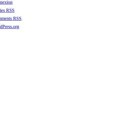
nexion
ries
RSS
mments
RSS
dPress.org