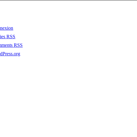
nexion
ries
RSS
mments
RSS
dPress.org