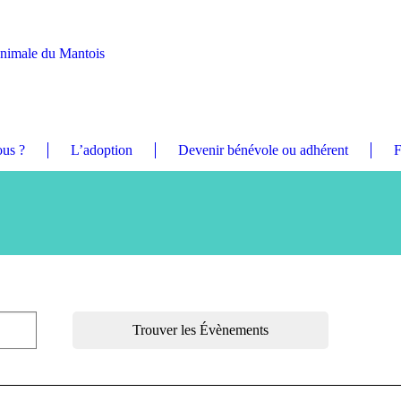
Animale du Mantois
us ?
L’adoption
Devenir bénévole ou adhérent
F