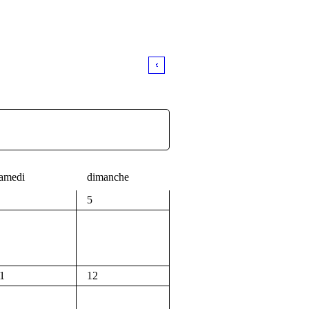
amedi
dimanche
5
1
12