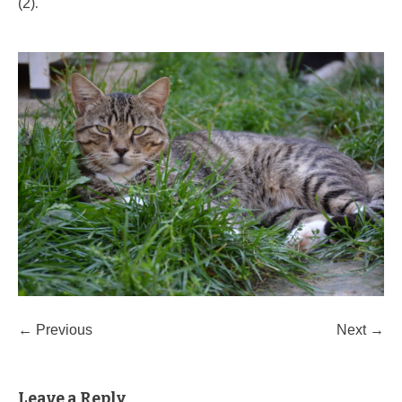
.
(2)
← Previous
Next →
Leave a Reply