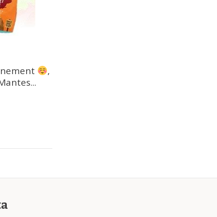
vénement
,
Mantes...
ta