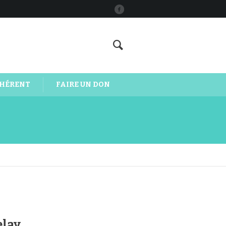
DHÉRENT
FAIRE UN DON
elay