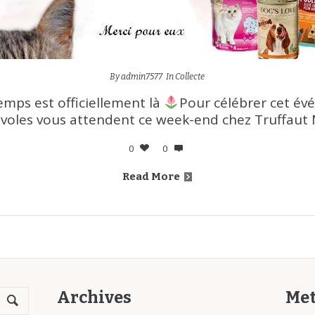
By
admin7577
In
Collecte
emps est officiellement là
Pour célébrer cet é
voles vous attendent ce week-end chez Truffaut 
0
0
Read More
Archives
Me