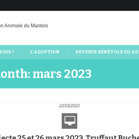
on Animale du Mantois
NOUS ?
L’ADOPTION
DEVENIR BÉNÉVOLE OU A
month: mars 2023
23/03/2023
lecte 25 et 26 mars 2023, Truffaut Buch