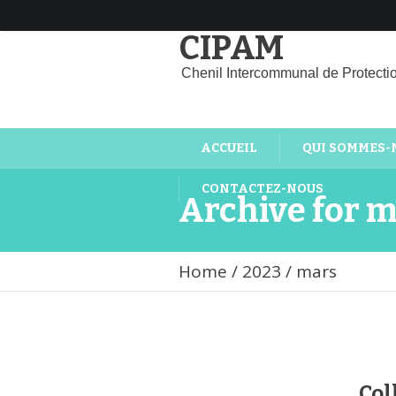
CIPAM
Chenil Intercommunal de Protecti
ACCUEIL
QUI SOMMES-
CONTACTEZ-NOUS
Archive for 
Home
/
2023
/
mars
Col