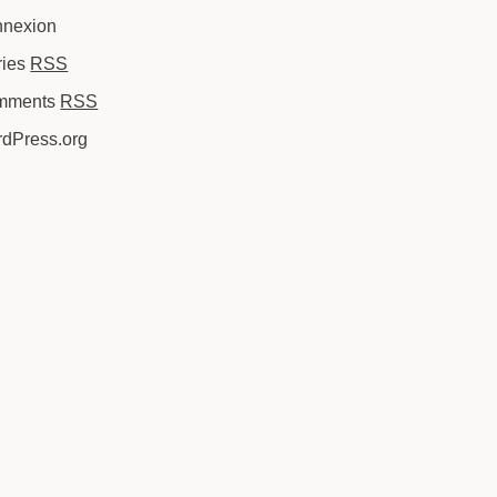
nexion
ries
RSS
mments
RSS
dPress.org