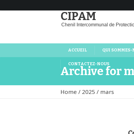
CIPAM
Chenil Intercommunal de Protecti
ACCUEIL
QUI SOMMES-
CONTACTEZ-NOUS
Archive for 
Home
/
2025
/
mars
C