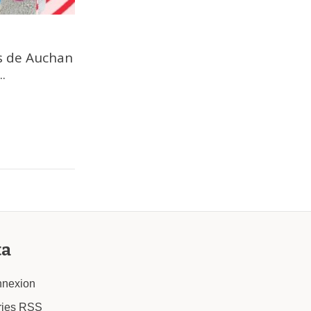
es de Auchan
.
ta
nexion
ries
RSS