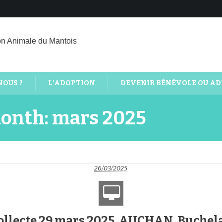
on Animale du Mantois
NOUS ?
L’ADOPTION
DEVENIR BÉNÉVOLE OU A
month: mars 2025
26/03/2025
ollecte 29 mars 2025, AUCHAN, Buchel