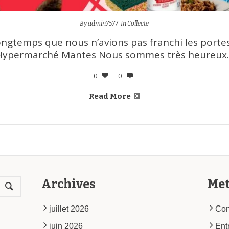
By
admin7577
In
Collecte
 longtemps que nous n’avions pas franchi les port
Hypermarché Mantes Nous sommes très heureux..
0
0
Read More
Archives
Me
juillet 2026
Con
juin 2026
Ent