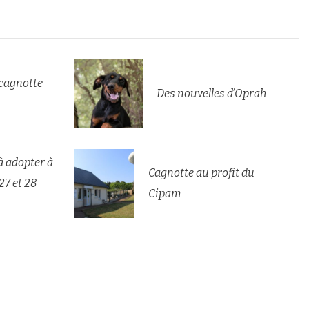
 cagnotte
Des nouvelles d’Oprah
à adopter à
Cagnotte au profit du
27 et 28
Cipam