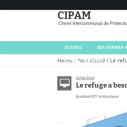
CIPAM
Chenil Intercommunal de Protecti
ACCUEIL
QUI SOMMES-
Home
/
Non classé
/
Le ref
CONTACTEZ-NOUS
01/08/2020
Le refuge a bes
By
admin7577
In
Non classé