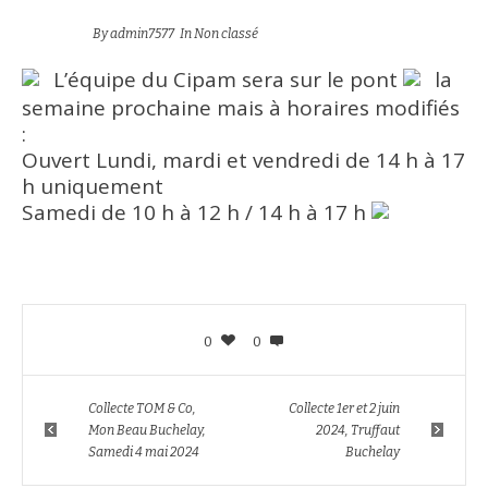
By
admin7577
In
Non classé
L’équipe du Cipam sera sur le pont
la
semaine prochaine mais à horaires modifiés
:
Ouvert Lundi, mardi et vendredi de 14 h à 17
h uniquement
Samedi de 10 h à 12 h / 14 h à 17 h
0
0
Collecte TOM & Co,
Collecte 1er et 2 juin
Mon Beau Buchelay,
2024, Truffaut
Samedi 4 mai 2024
Buchelay